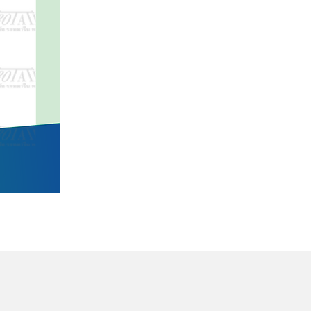
ดูข้อมู
PTG003A เจลอัลตร้าซาวด์ 350 มล. ยี่ห้อ NERDGEL
ราคา
฿0.00