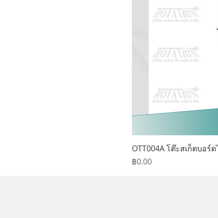
OTT004A โต๊ะสเก็ตบอร์ดไ
ราคา
฿0.00