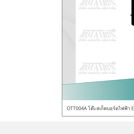
OTT004A โต๊ะสเก็ตบอร์ดไฟฟ้า E