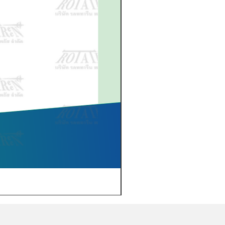
PTG003A เจลอัลตร้าซาวด์ 