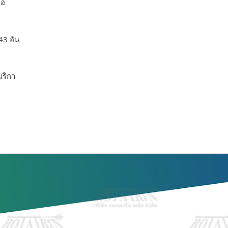
ือ
43 อัน
มริกา