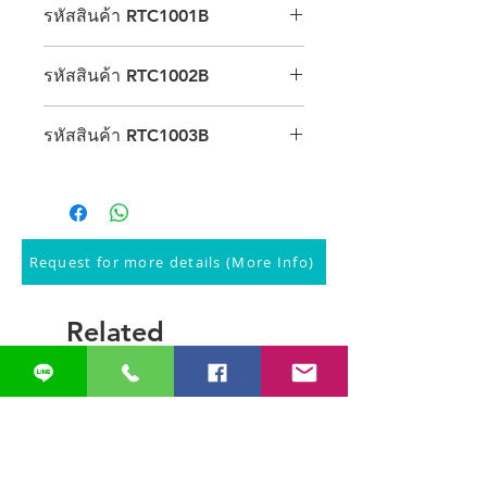
รหัสสินค้า RTC1001B
1. หน้าจอ LCD แสดงผลแบบตัวเลข 4
รหัสสินค้า RTC1002B
หลัก
2. ช่วงในการวัดตั้งแต่ 5 ถึง 100 kg
1. สามารถปรับหน่วยเป็นปอนด์และ
3. อายุการใช้งานของแบตเตอรี่ 100
รหัสสินค้า RTC1003B
กิโลกรัมได้
ชั่วโมง
2. สามารถวัดแรงบีบมือได้สูงสุด 200
4. ขนาดโดยประมาณ 154 มม. x 235
1.หน้าจอแสดงเป็นแบบ LCD
ปอนด์
มม. x 62 มม.
2. อ่านค่าได้ง่าย สามารถวัดค่าได้ทั้ง
3. หน้าจอ LCD แสดงเป็นตัวเลขอ่านค่า
5.น้ำหนักโดยประมาณ 0.68 กิโลกรัม 6.
แบบปอนด์และกิโลกรัม
ได้ง่าย
เป็นผลิตในประเทศญี่ปุ่น
3. โครงสร้างทำจากอลูมิเนียม เคลือบ
4. สามารถใช้แหล่งพลังงานสำรองจาก
Request for more details (More Info)
ด้วยสารป้องกันรอยขีดข่วนและรังสี UV
ถ่านไฟฉายได้
4. สามารถใช้งานได้บ่อยตามต้องการ
5. ยี่ห้อ Baseline ผลิตในประเทศ
เพื่อประเมินผู้ป่วยที่มีความผิดปกติของ
สหรัฐอเมริกา
Related
ข้อมือ
5. ยี่ห้อ Jamar ผลิตในประเทศ
Products
สหรัฐอเมริกา