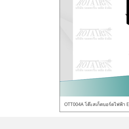
OTT004A โต๊ะสเก็ตบอร์ดไฟฟ้า E