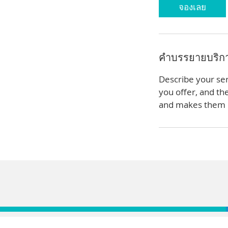
3
จองเลย
0
น
า
ที
คำบรรยายบริก
Describe your ser
you offer, and th
and makes them m